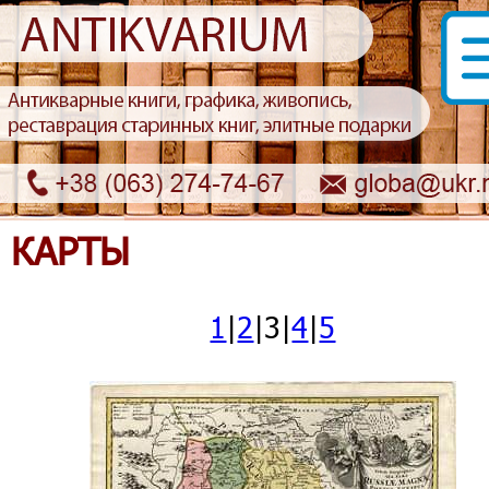
КАРТЫ
1
|
2
|3|
4
|
5