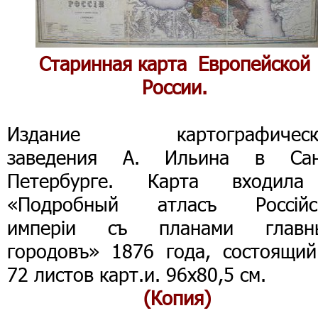
Старинная карта Европейской
России.
Издание картографическ
заведения А. Ильина в Сан
Петербурге. Карта входил
«Подробный атласъ Россiйс
имперiи съ планами главн
городовъ» 1876 года, состоящий
72 листов карт.и. 96x80,5 см.
(Копия)