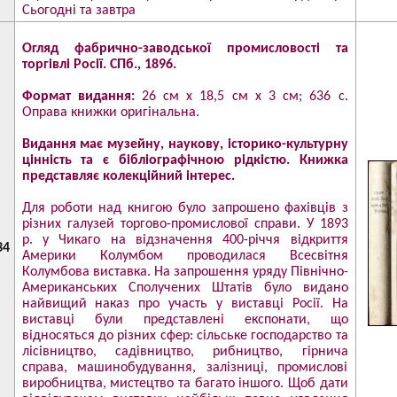
Сьогодні та завтра
Огляд фабрично-заводської промисловості та
торгівлі Росії. СПб., 1896.
Формат видання:
26 см х 18,5 см х 3 см; 636 с.
Оправа книжки оригінальна.
Видання має музейну, наукову, історико-культурну
цінність та є бібліографічною рідкістю. Книжка
представляє колекційний інтерес.
Для роботи над книгою було запрошено фахівців з
різних галузей торгово-промислової справи. У 1893
р. у Чикаго на відзначення 400-річчя відкриття
34
Америки Колумбом проводилася Всесвітня
Колумбова виставка. На запрошення уряду Північно-
Американських Сполучених Штатів було видано
найвищий наказ про участь у виставці Росії. На
виставці були представлені експонати, що
відносяться до різних сфер: сільське господарство та
лісівництво, садівництво, рибництво, гірнича
справа, машинобудування, залізниці, промислові
виробництва, мистецтво та багато іншого. Щоб дати