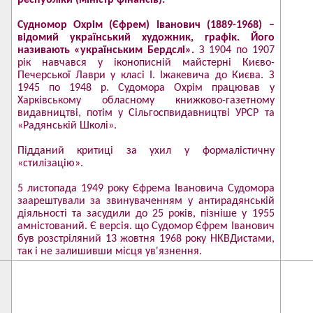
республіки (міністр фінансів).
Судномор Охрім (Єфрем) Іванович (1889-1968) –
відомий український художник, графік. Його
називають «українським Бердслі».
З 1904 по 1907
рік навчався у іконописній майстерні Києво-
Печерської Лаври у класі І. Іжакевича до Києва. З
1945 по 1948 р. Судомора Охрім працював у
Харківському обласному книжково-газетному
видавництві, потім у Сільгоспвидавництві УРСР та
«Радянській Школі».
Підданий критиці за ухил у формалістичну
«стилізацію».
5 листопада 1949 року Єфрема Івановича Судомора
заарештували за звинуваченням у антирадянській
діяльності та засудили до 25 років, пізніше у 1955
амністований. Є версія. що Судомор Єфрем Іванович
був розстріляний 13 жовтня 1968 року НКВДистами,
так і не залишивши місця ув'язнення.