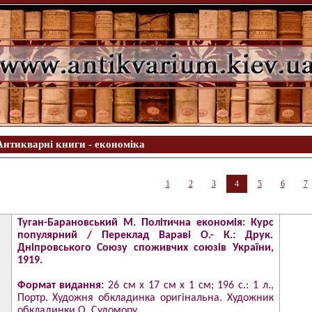
Антикварні книги - економіка
1
2
3
4
5
6
7
Туган-Барановський М. Політична економія: Курс
популярний / Переклад Вараві О.- К.: Друк.
Дніпровського Союзу споживчих союзів України,
1919.
Формат видання:
26 см х 17 см х 1 см; 196 с.: 1 л.,
Портр. Художня обкладинка оригінальна. Художник
обкладинки О. Судомору.