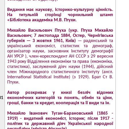
Видання має наукову, історико-культурну цінність.
На титульній сторінці чорнильний штамп
«Бібліотека академіка М.В. Птухи.
Михайло Васильович Птуха (укр. Птуха Михайло
Васильович; 7 листопада 1884, Остер, Чернігівська
губернія — 3 жовтня 1961, Київ)
— радянський та
український економіст, статистик та демограф,
організатор науки, засновник Інституту демографії
АН УРСР ), член-кореспондент AH CСCP з 29 вересня
1943 року Відділення економіки та права (економіка,
статистика), заслужений діяч науки (1944), дійсний
член Міжнародного статистичного інституту (англ.
International Statistical Institute) (з 1929). Брат Ст В.
Птухи.
Автор розкриває у книзі безліч відомих
31
економічних категорій та понять, обмін та ціни,
гроші, банки та кредит, кооперація та її види та ін.
Михайло Іванович Туган-Барановський (1865 -
1919) - видатний економіст, історик; після 1917 -
політик та державний діяч Української народної