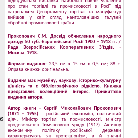
відвідувачам виставки найбільш повне уявлення
про стан торгівлі та промисловості в Росії під
патронажем Департаменту торгівлі та мануфактур
вийшов у світ огляд найголовніших галузей
обробної промисловості країни.
Прокопович С.М. Досвід обчислення народного
доходу 50 губ. Європейської Росії 1900 – 1913 гг. /
Рада Всеросійських Кооперативних З'їздів. -
Москва, 1918.
Формат видання:
23,5 см х 15 см х 0,5 см; 88 с.
Оправа книжки оригінальна.
Видання має музейну, наукову, історико-культурну
цінність та є бібліографічною рідкістю. Книжка
представляє колекційний інтерес. Прижиттєве
видання автора.
Автор книги – Сергій Миколайович Прокопович
(1871 – 1955)
– російський економіст, політичний
35
діяч. Міністр торгівлі та промисловості, міністр
продовольства Тимчасового уряду (1917). Активну
економічну політику російської держави
характеризують як протекціонізм, а й значні