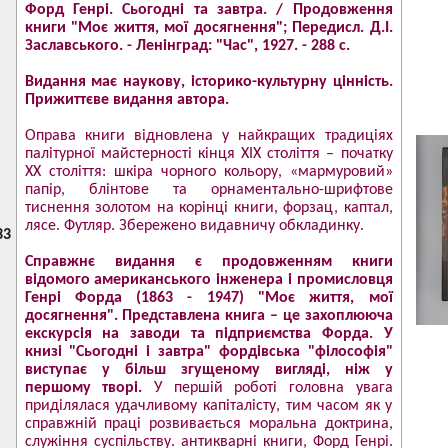
Форд Генрі. Сьогодні та завтра. / Продовження
книги "Моє життя, мої досягнення"; Передисл. Д.І.
Заславського. - Ленінград: "Час", 1927. - 288 c.
Видання має наукову, історико-культурну цінність.
Прижиттєве видання автора.
Оправа книги відновлена у найкращих традиціях
палітурної майстерності кінця XIX століття – початку
ХХ століття: шкіра чорного кольору, «мармуровий»
папір, блінтове та орнаментально-шрифтове
тиснення золотом на корінці книги, форзац, каптал,
лясе. Футляр. Збережено видавничу обкладинку.
33
Справжнє видання є продовженням книги
відомого американського інженера і промисловця
Генрі Форда (1863 - 1947) "Моє життя, мої
досягнення". Представлена книга – це захоплююча
екскурсія на заводи та підприємства Форда. У
книзі "Сьогодні і завтра" фордівська "філософія"
виступає у більш згущеному вигляді, ніж у
першому творі.
У першій роботі головна увага
приділялася удачливому капіталісту, тим часом як у
справжній праці розвивається моральна доктрина,
служіння суспільству. антикварні книги, Форд Генрі.