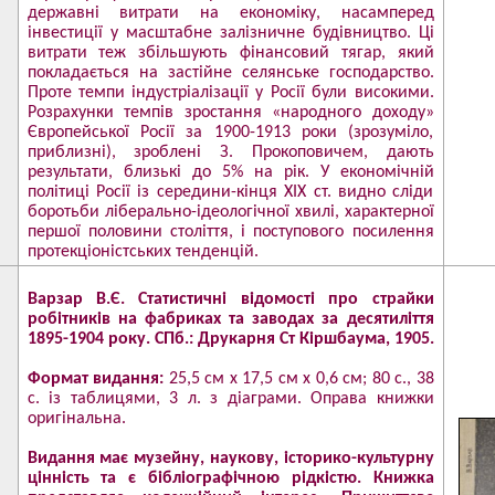
державні витрати на економіку, насамперед
інвестиції у масштабне залізничне будівництво. Ці
витрати теж збільшують фінансовий тягар, який
покладається на застійне селянське господарство.
Проте темпи індустріалізації у Росії були високими.
Розрахунки темпів зростання «народного доходу»
Європейської Росії за 1900-1913 роки (зрозуміло,
приблизні), зроблені З. Прокоповичем, дають
результати, близькі до 5% на рік. У економічній
політиці Росії із середини-кінця ХІХ ст. видно сліди
боротьби ліберально-ідеологічної хвилі, характерної
першої половини століття, і поступового посилення
протекціоністських тенденцій.
Варзар В.Є. Статистичні відомості про страйки
робітників на фабриках та заводах за десятиліття
1895-1904 року. СПб.: Друкарня Ст Кіршбаума, 1905.
Формат видання:
25,5 см х 17,5 см х 0,6 см; 80 с., 38
с. із таблицями, 3 л. з діаграми. Оправа книжки
оригінальна.
Видання має музейну, наукову, історико-культурну
цінність та є бібліографічною рідкістю. Книжка