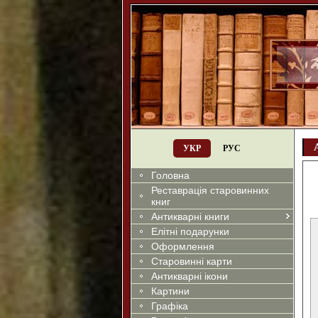
УКР
РУС
Головна
Реставрація старовинних
книг
Антикварні книги
Елітні подарунки
Оформлення
Старовинні карти
Антикварні ікони
Картини
Графіка